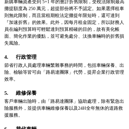
新購車輛資產受到 5+1 年的會計折舊限制，受稅法限制最高
攤提額度為 250 萬元，超提部份將不予認定。如果選擇租車
則無此限制，而且當租期較法定攤提年限短時，還可達到
『加速折舊』的效果。此外，因每月租金固定，所以財務人
員在編列預算時可輕鬆達到預算精確的目的，故有美化帳
面、簡化作業的優點，並可避免處分、汰換車輛時的折舊損
失風險。

4.	行政管理
節省行政人員處理車輛繁雜事務的時間，包括車輛保養、出
險、檢驗等皆可由「路易達團隊」代勞，提昇企業行政管理
效率。

5.	維修保養
客戶車輛出險時，由「路易達團隊」協助處理，除有緊急出
險服務外，並提供車輛維修保養以及24H全年無休的道路救
援服務。
