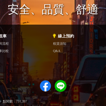
安全、品質、舒適
租車
線上預約
與流程
租賃須知
車比較
Q&A
3
點閱數：731,397